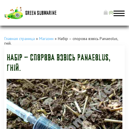
(0)
Главная страница
»
Магазин
»
Набір – спорова взвісь Panaeolus,
гній.
Набір – спорова взвісь Panaeolus,
гній.