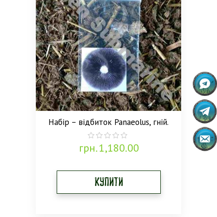
Набір – відбиток Panaeolus, гній.
грн.
1,180.00
0
out
of
5
Купити