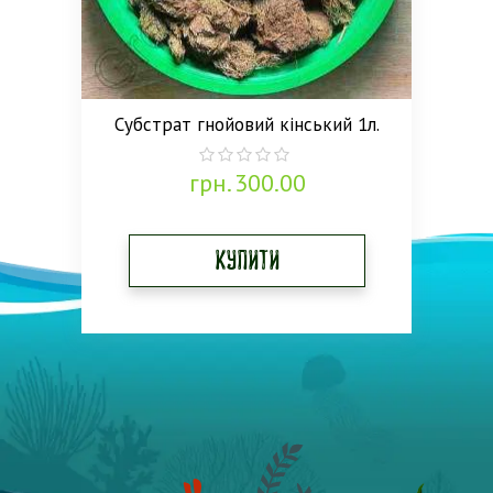
Субстрат гнойовий кінський 1л.
грн.
300.00
0
out
of
5
Купити