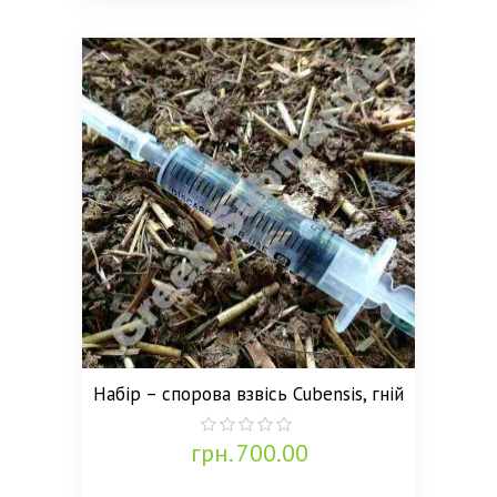
Набір – спорова взвісь Cubensis, гній
грн.
700.00
0
out
of