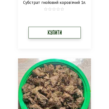
Субстрат гнойовий коров’ячий 1л.
0
out
of
5
Купити