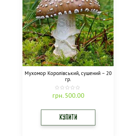
Мухомор Королівський, сушений – 20
гр.
грн.
500.00
0
out
of
5
Купити