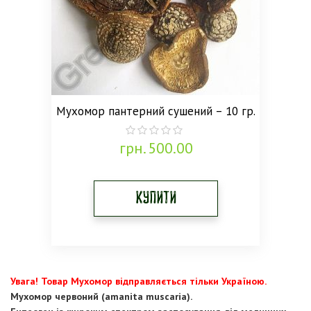
Мухомор пантерний сушений – 10 гр.
грн.
500.00
0
out
of
5
Купити
Увага! Товар Мухомор відправляється тільки Україною.
Мухомор червоний (amanita muscaria).