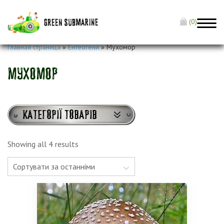
(0)
Главная страница
»
Ентеогени
»
Мухомор
Мухомор
Категорії товарів
Showing all 4 results