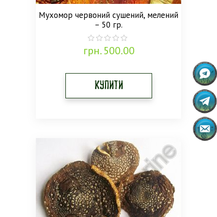
Мухомор червоний сушений, мелений
– 50 гр.
грн.
500.00
0
out
of
5
Купити