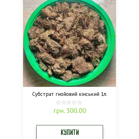
Субстрат гнойовий кінський 1л.
грн.
300.00
0
out
of
5
Купити