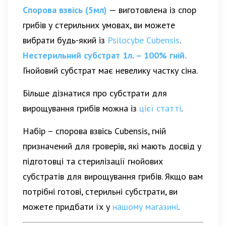
Спорова взвісь (5мл)
— виготовлена із спор
грибів у стерильних умовах, ви можете
вибрати будь-який із
Psilocybe Cubensis
.
Нестерильний субстрат 1л. – 100% гній.
Гнойовий субстрат має невелику частку сіна.
Більше дізнатися про субстрати для
вирощування грибів можна із
цієї статті
.
Набір – спорова взвісь Cubensis, гній
призначений для гроверів, які мають досвід у
підготовці та стерилізації гнойових
субстратів для вирощування грибів. Якщо вам
потрібні готові, стерильні субстрати, ви
можете придбати їх у
нашому магазині
.