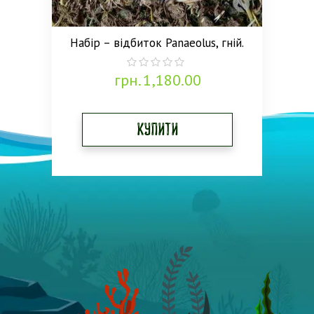
Набір – відбиток Panaeolus, гній.
грн.
1,180.00
0
out
of
5
Купити