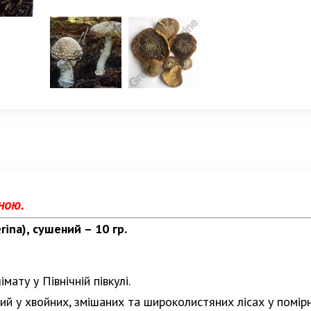
ною.
ina), сушений – 10 гр.
мату у Північній півкулі.
 у хвойних, змішаних та широколистяних лісах у помірном