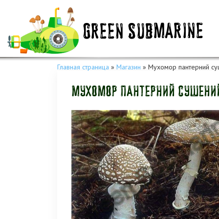
Главная страница
»
Магазин
»
Мухомор пантерний суш
Мухомор пантерний сушений