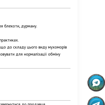
ля блекоти, дурману.
практиках.
, що до складу цього виду мухоморів
совувати для нормалізації обміну
 звернутися до продавця,