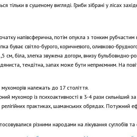
 тільки в сушеному вигляді. Гриби зібрані у лісах захід
очатку напівсферична, потім опукла з тонким рубчастим 
ка буває світло-бурого, коричневого, оливково-брудного
,5 см, біла, злегка звужена догори, внизу бульбовидно-р
яниста, тендітна, запах може бути неприємним. На повітр
 мухоморів належать до 17 століття.
ний мухомор із психоактивності в 3-4 рази сильніший з
 релігійних практиках, шаманських обрядах. Потужний е
осовувалися різними народами на лікування суглобів та с