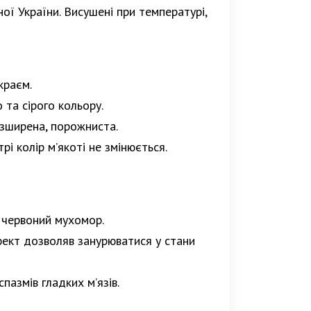
ної України. Висушені при температурі,
краєм.
 та сірого кольору.
озширена, порожниста.
і колір м’якоті не змінюється.
а червоний мухомор.
фект дозволяв занурюватися у стани
пазмів гладких м’язів.