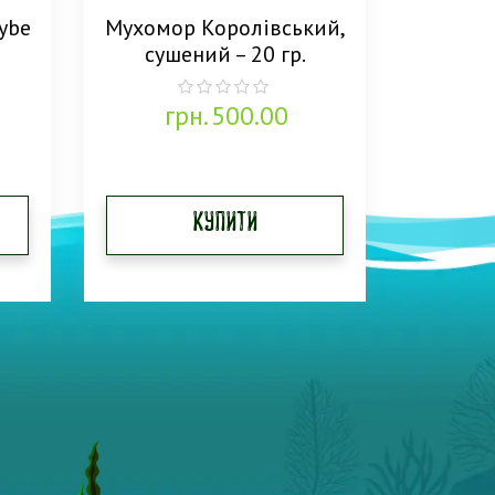
cybe
Мухомор Королівський,
сушений – 20 гр.
грн.
500.00
0
out
of
5
Купити