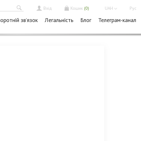
Вхід
Кошик
(0)
UAH
Рус
оротній зв’язок
Легальність
Блог
Телеграм-канал