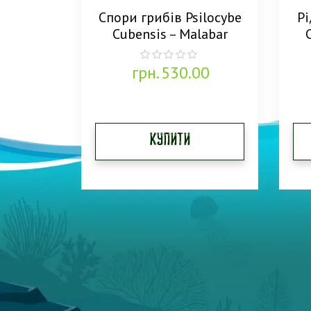
Спори грибів Psilocybe
Рі
Cubensis – Malabar
грн.
530.00
0
out
of
5
Купити