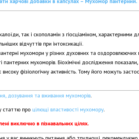
ти харчові добавки в капсулах – Мухомор пантерний.
алоїди, так і скополамін з гіосціаміном, характерними д
ніших відчуттів при інтоксикації.
пантерні мухомори у різних духовних та оздоровлюючих 
ті пантерних мухоморів. Біохімічні дослідження показали
є високу фізіологічну активність. Тому його можуть засто
ня, дозування та вживання мухоморів
.
у статтю про
цілющі властивості мухомору
.
ені виключно в пізнавальних цілях.
я у вас виникнуть питання або труднощі, рекомендуємо