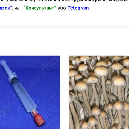
’язок”
, чат
“Консультант”
або
Telegram
.