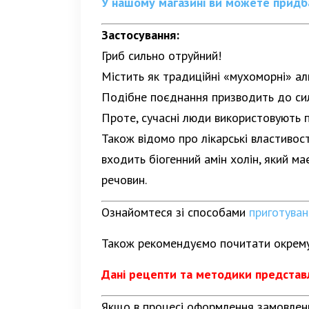
У нашому магазині ви можете придба
Застосування:
Гриб сильно отруйний!
Містить як традиційні «мухоморні» алк
Подібне поєднання призводить до силь
Проте, сучасні люди використовують 
Також відомо про лікарські властивос
входить біогенний амін холін, який ма
речовин.
Ознайомтеся зі способами
приготуван
Також рекомендуємо почитати окрем
Дані рецепти та методики представл
Якщо в процесі оформлення замовленн