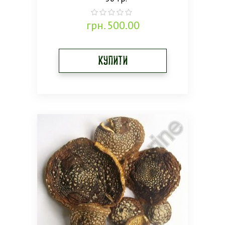
грн.
500.00
0
out
of
5
Купити