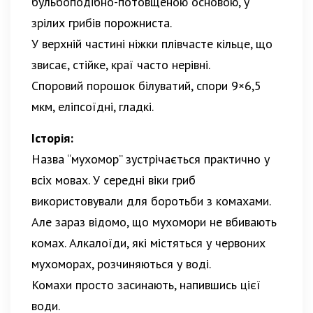
бульбоподібно-потовщеною основою, у
зрілих грибів порожниста.
У верхній частині ніжки плівчасте кільце, що
звисає, стійке, краї часто нерівні.
Споровий порошок білуватий, спори 9×6,5
мкм, еліпсоїдні, гладкі.
Історія:
Назва “мухомор” зустрічається практично у
всіх мовах. У середні віки гриб
використовували для боротьби з комахами.
Але зараз відомо, що мухомори не вбивають
комах. Алкалоїди, які містяться у червоних
мухоморах, розчиняються у воді.
Комахи просто засинають, напившись цієї
води.