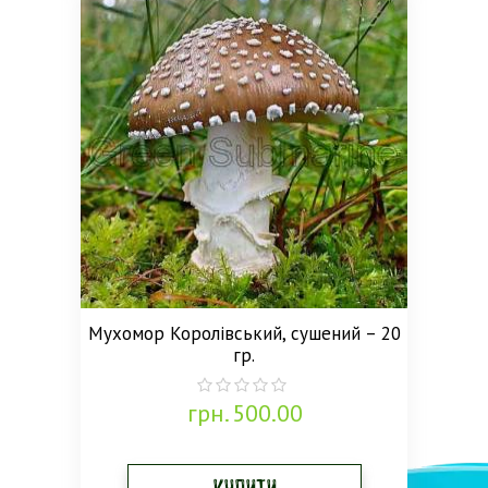
Мухомор Королівський, сушений – 20
гр.
грн.
500.00
0
out
of
5