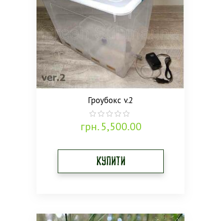
Гроубокс v.2
грн.
5,500.00
0
out
of
5
Купити