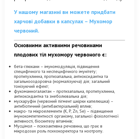
У нашому магазині ви можете придбати
харчові добавки в капсулах – Мухомор
червоний.
Основними активними речовинами
плодових тіл мухомору червоного є:
бета-глюкани – імуномодуляція, підвищення
специфічного та неспецифічного імунітету;
протипухлинна, протизапальна, антиоксидантна та
загальнооздоровча (нормалізуюча) дія; загальний
тонізуючий ефект;
фукоманногалактан – протизапальна, протипухлинна,
антиоксидантна та знеболювальна дія;
мускаруфін (червоний пігмент шкірки капелюшка) –
антибіотичний (антибактеріальний) вплив;
макро- та мікроелементи (K, P, Zn, Se) – підвищення
імунокомпетентності організму, загальної фізіологічної
активності, біосинтезу вітамінів;
Мусцімол – психоактивна речовина, що грає в
мікродозах роль психокоректора та ноотропу.