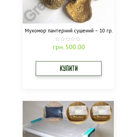
Мухомор пантерний сушений – 10 гр.
грн.
500.00
0
out
of
5
Купити