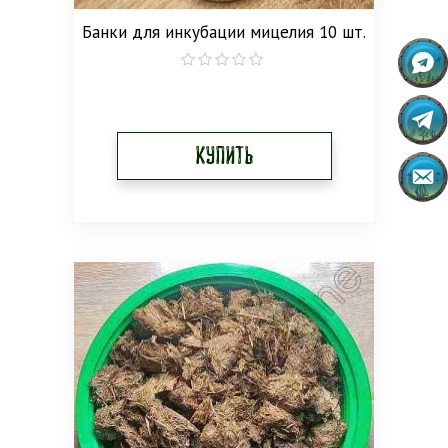
Банки для инкубации мицелия 10 шт.
0
out
of
5
Купить