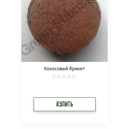
Кокосовый брикет
0
out
of
5
Купить