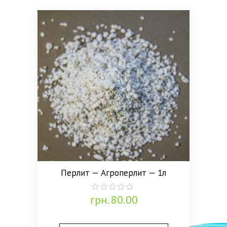
Перлит — Агроперлит — 1л
грн.
80.00
0
out
of
5