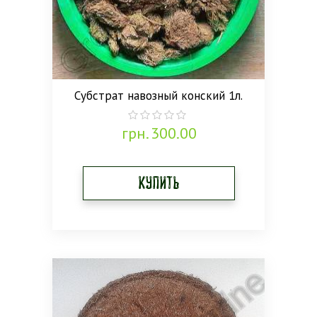
Субстрат навозный конский 1л.
грн.
300.00
0
out
of
5
Купить