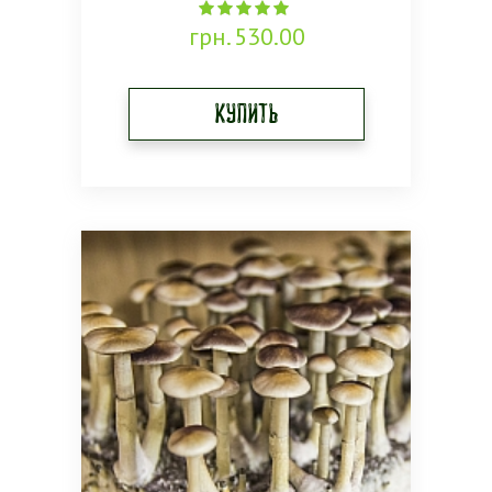
грн.
530.00
5.00
out of 5
Купить