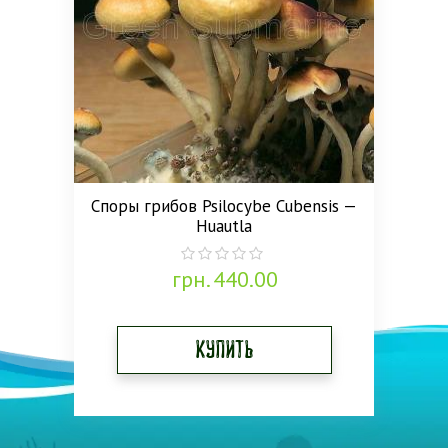
Споры грибов Psilocybe Cubensis —
Huautla
грн.
440.00
0
out
of
5
Купить