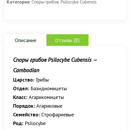
Категория:
Споры грибов Psilocybe Cubensis
на основе
опроса
пользователей
7
Описание
Отзывы (8)
Споры грибов Psilocybe Cubensis —
Cambodian
Царство:
Грибы
Отдел:
Базидиомицеты
Класс:
Агарикомицеты
Порядок:
Агариковые
Семейство:
Строфариевые
Род:
Psilocybe