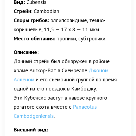
Вид:
Cubensis
Стрейн
:
Cambodian
Споры грибов:
эллипсовидные, темно-
коричневые, 11,5 — 17 x 8 — 11 мкм.
Место обитания:
тропики, субтропики.
Описание:
Данный стрейн был обнаружен в районе
храме Ангкор-Ват в Сиемреапе
Джоном
Алленом
и его съемочной группой во время
одной из его поездок в Камбоджу.
Эти Кубенсис растут в навозе крупного
рогатого скота вместе с
Panaeolus
Cambodgeniensis
.
Внешний вид: