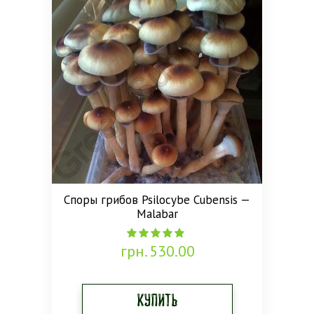
Споры грибов Psilocybe Cubensis —
Malabar
грн.
530.00
4.85
out of 5
Купить