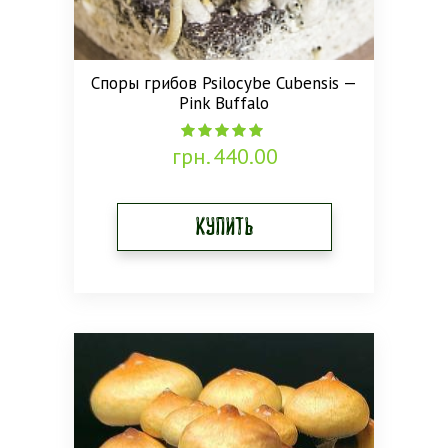
Споры грибов Psilocybe Cubensis —
Pink Buffalo
грн.
440.00
4.96
out of 5
Купить