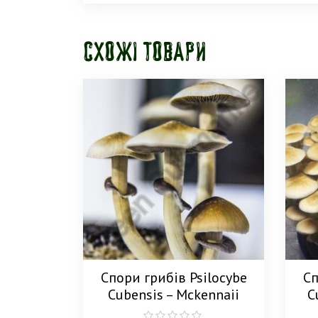
Схожі товари
Спори грибів Psilocybe
Сп
Cubensis – Mckennaii
C