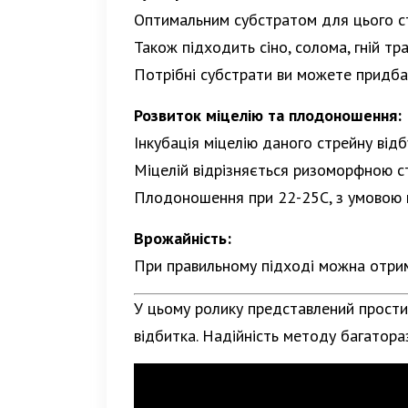
Оптимальним субстратом для цього стре
Також підходить сіно, солома, гній тр
Потрібні субстрати ви можете придбат
Розвиток міцелію та плодоношення:
Інкубація міцелію даного стрейну від
Міцелій відрізняється ризоморфною с
Плодоношення при 22-25С, з умовою п
Врожайність:
При правильному підході можна отрима
У цьому ролику представлений простий
відбитка. Надійність методу багатораз