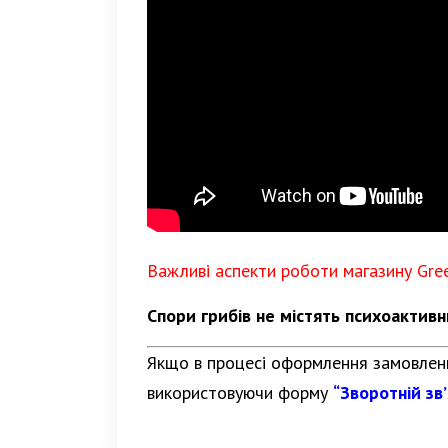
Важливі аспекти роботи магазину Gre
Спори грибів не містять психоактив
Якщо в процесі оформлення замовленн
використовуючи форму
“Зворотній зв