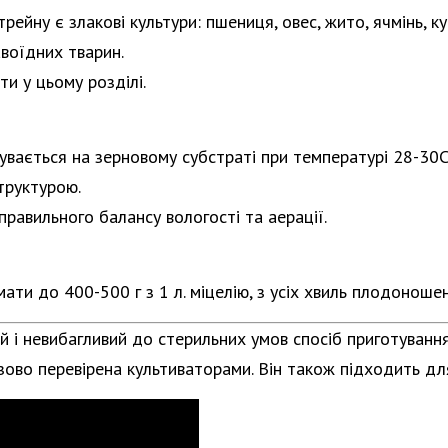
йну є злакові культури: пшениця, овес, жито, ячмінь, ку
авоїдних тварин.
и у цьому розділі.
бувається на зерновому субстраті при температурі 28-30С
труктурою.
равильного балансу вологості та аерації.
ти до 400-500 г з 1 л. міцелію, з усіх хвиль
плодоноше
 і невибагливий до стерильних умов спосіб приготування 
ово перевірена культиваторами. Він також підходить для P