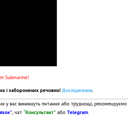
en Submarine
!
них і заборонених речовин!
Дослідження
.
я у вас виникнуть питання або труднощі, рекомендуємо
’язок”
, чат
“Консультант”
або
Telegram
.