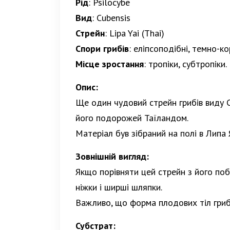
Рід
: Psilocybe
Вид
: Cubensis
Стрейн
: Lipa Yai (Thai)
Спори грибів
: еліпсоподібні, темно-ко
Місце зростання
: тропіки, субтропіки.
Опис:
Ще один чудовий стрейн грибів виду 
його подорожей Таїландом.
Матеріал був зібраний на полі в Липа
Зовнішній вигляд:
Якщо порівняти цей стрейн з його п
ніжки і ширші шляпки.
Важливо, що форма плодових тіл грибі
Субстрат: