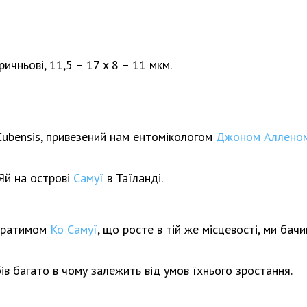
ричньові, 11,5 – 17 x 8 – 11 мкм.
Cubensis, привезений нам ентомікологом
Джоном Аллено
 Яй на острові
Самуї
в Таїланді.
обратимом
Ко Самуї
, що росте в тій же місцевості, ми бачи
в багато в чому залежить від умов їхнього зростання.