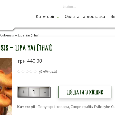
Категорії
Оплата та доставка
Зв
Cubensis – Lipa Yai (Thai)
is – Lipa Yai (Thai)
грн.
440.00
(
0
відгуків)
Додати у кошик
Категорії:
Популярні товари
,
Спори грибів Psilocybe C