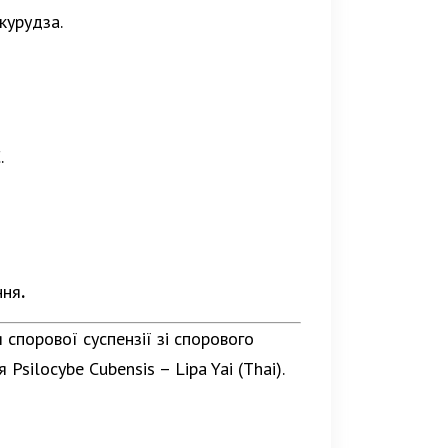
курудза.
.
ння
.
спорової суспензії зі спорового
silocybe Cubensis – Lipa Yai (Thai).