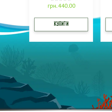
грн.
440.00
0
out
of
5
Купити