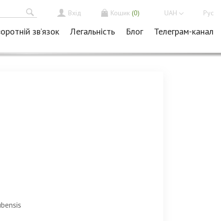
Вхід
Кошик
(0)
UAH
Рус
оротній зв’язок
Легальність
Блог
Телеграм-канал
ubensis