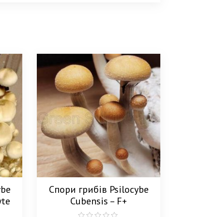
ybe
Спори грибів Psilocybe
yte
Cubensis – F+