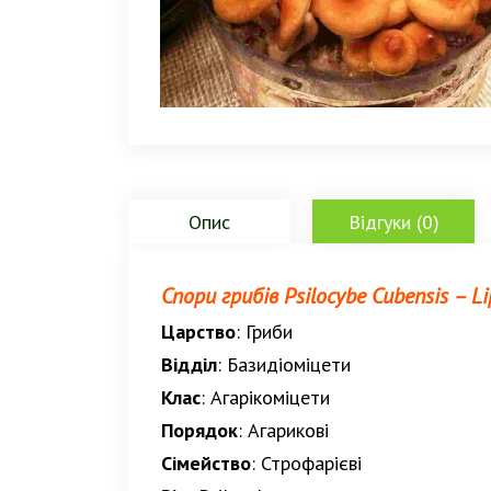
Опис
Відгуки (0)
Спори грибів Psilocybe Cubensis – Lip
Царство
: Гриби
Відділ
: Базидіоміцети
Клас
: Агарікоміцети
Порядок
: Агарикові
Сімейство
: Строфарієві