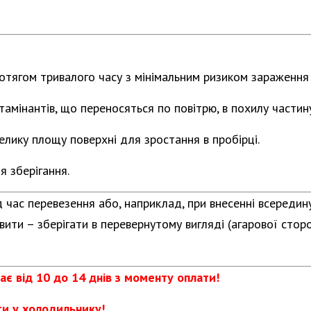
отягом тривалого часу з мінімальним ризиком зараження 
мінантів, що переносяться по повітрю, в похилу частину
елику площу поверхні для зростання в пробірці.
 зберігання.
д час перевезення або, наприклад, при внесенні всередину
ити – зберігати в перевернутому вигляді (агарової сторо
ає від 10 до 14 днів з моменту оплати!
ати у холодильнику!