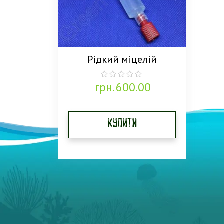
Рідкий міцелій
грн.
600.00
0
out
of
5
Купити