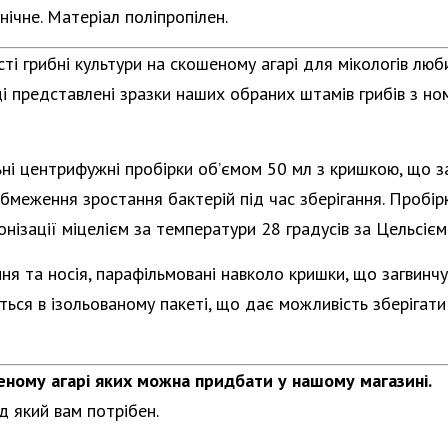
нічне. Матеріал поліпропілен.
ті грибні культури на скошеному агарі для мікологів лю
ці представлені зразки наших обраних штамів грибів з н
ні центрифужні пробірки об’ємом 50 мл з кришкою, що за
бмеження зростання бактерій під час зберігання. Пробі
нізації міцелієм за температури 28 градусів за Цельсієм
ня та носія, парафільмовані навколо кришки, що загвинчує
ться в ізольованому пакеті, що дає можливість зберіга
шеному агарі яких можна придбати у нашому магазині.
д який вам потрібен.