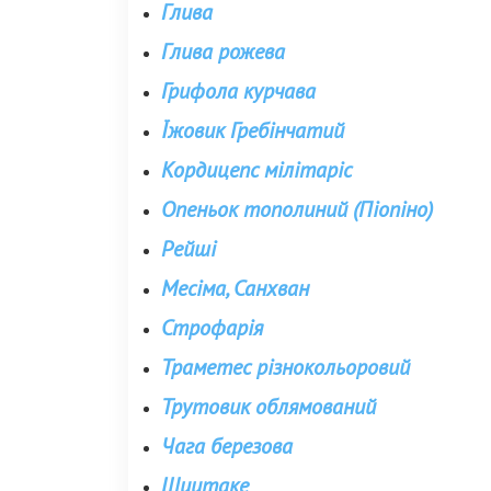
Глива
Глива рожева
Грифола курчава
Їжовик Гребінчатий
Кордицепс мілітаріс
Опеньок тополиний (Піопіно)
Рейші
Месіма, Санхван
Строфарія
Траметес різнокольоровий
Трутовик облямований
Чага березова
Шиитаке