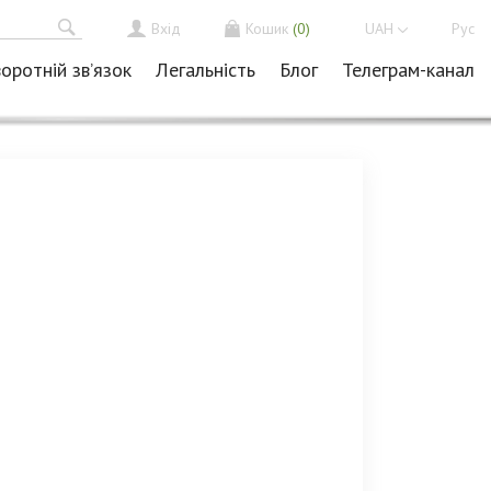
Вхід
Кошик
(0)
UAH
Рус
оротній зв’язок
Легальність
Блог
Телеграм-канал