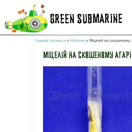
Главная страница
»
Магазин
»
Міцелій на скошеному 
Міцелій на скошеному агарі