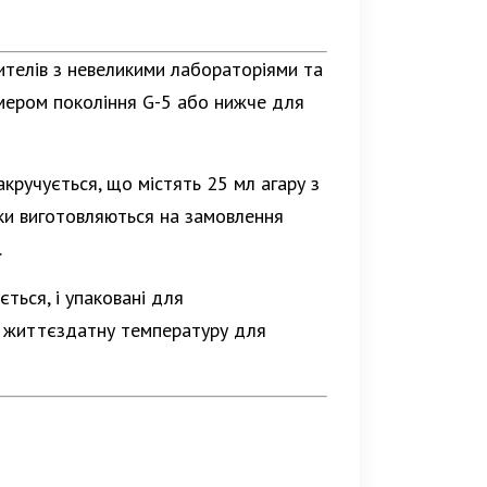
бителів з невеликими лабораторіями та
омером покоління G-5 або нижче для
кручується, що містять 25 мл агару з
рки виготовляються на замовлення
.
ться, і упаковані для
ти життєздатну температуру для